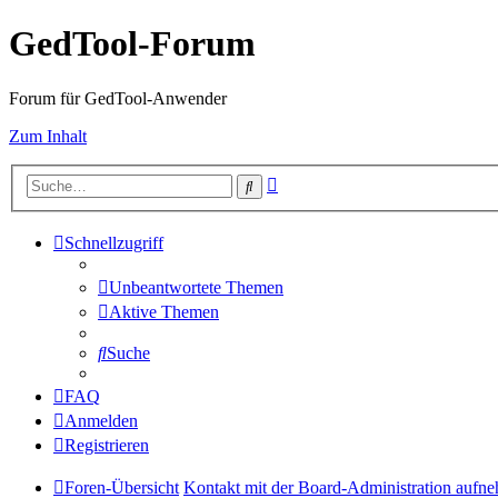
GedTool-Forum
Forum für GedTool-Anwender
Zum Inhalt
Erweiterte
Suche
Suche
Schnellzugriff
Unbeantwortete Themen
Aktive Themen
Suche
FAQ
Anmelden
Registrieren
Foren-Übersicht
Kontakt mit der Board-Administration aufn