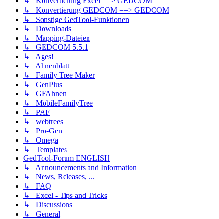
↳ Konvertierung Excel ==> GEDCOM
↳ Konvertierung GEDCOM ==> GEDCOM
↳ Sonstige GedTool-Funktionen
↳ Downloads
↳ Mapping-Dateien
↳ GEDCOM 5.5.1
↳ Ages!
↳ Ahnenblatt
↳ Family Tree Maker
↳ GenPlus
↳ GFAhnen
↳ MobileFamilyTree
↳ PAF
↳ webtrees
↳ Pro-Gen
↳ Omega
↳ Templates
GedTool-Forum ENGLISH
↳ Announcements and Information
↳ News, Releases, ...
↳ FAQ
↳ Excel - Tips and Tricks
↳ Discussions
↳ General