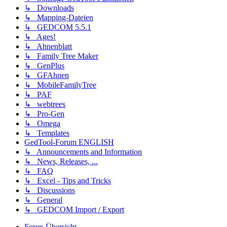
↳ Downloads
↳ Mapping-Dateien
↳ GEDCOM 5.5.1
↳ Ages!
↳ Ahnenblatt
↳ Family Tree Maker
↳ GenPlus
↳ GFAhnen
↳ MobileFamilyTree
↳ PAF
↳ webtrees
↳ Pro-Gen
↳ Omega
↳ Templates
GedTool-Forum ENGLISH
↳ Announcements and Information
↳ News, Releases, ...
↳ FAQ
↳ Excel - Tips and Tricks
↳ Discussions
↳ General
↳ GEDCOM Import / Export
Foren-Übersicht