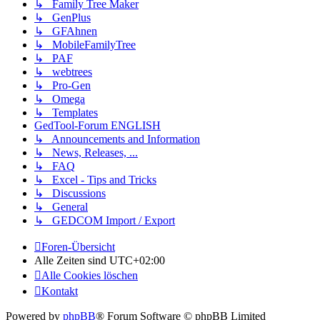
↳ Family Tree Maker
↳ GenPlus
↳ GFAhnen
↳ MobileFamilyTree
↳ PAF
↳ webtrees
↳ Pro-Gen
↳ Omega
↳ Templates
GedTool-Forum ENGLISH
↳ Announcements and Information
↳ News, Releases, ...
↳ FAQ
↳ Excel - Tips and Tricks
↳ Discussions
↳ General
↳ GEDCOM Import / Export
Foren-Übersicht
Alle Zeiten sind
UTC+02:00
Alle Cookies löschen
Kontakt
Powered by
phpBB
® Forum Software © phpBB Limited