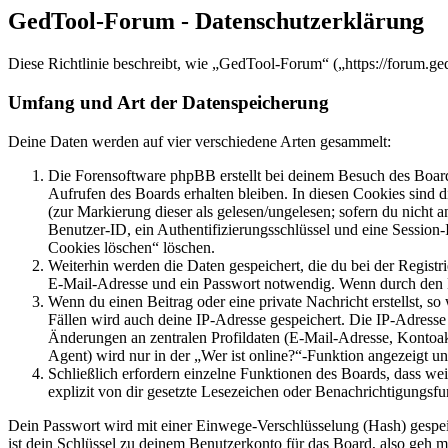
GedTool-Forum - Datenschutzerklärung
Diese Richtlinie beschreibt, wie „GedTool-Forum“ („https://forum.g
Umfang und Art der Datenspeicherung
Deine Daten werden auf vier verschiedene Arten gesammelt:
Die Forensoftware phpBB erstellt bei deinem Besuch des Board
Aufrufen des Boards erhalten bleiben. In diesen Cookies sind d
(zur Markierung dieser als gelesen/ungelesen; sofern du nicht 
Benutzer-ID, ein Authentifizierungsschlüssel und eine Session-
Cookies löschen“ löschen.
Weiterhin werden die Daten gespeichert, die du bei der Registr
E-Mail-Adresse und ein Passwort notwendig. Wenn durch den Bet
Wenn du einen Beitrag oder eine private Nachricht erstellst, so
Fällen wird auch deine IP-Adresse gespeichert. Die IP-Adress
Änderungen an zentralen Profildaten (E-Mail-Adresse, Kontoa
Agent) wird nur in der „Wer ist online?“-Funktion angezeigt un
Schließlich erfordern einzelne Funktionen des Boards, dass w
explizit von dir gesetzte Lesezeichen oder Benachrichtigungsfu
Dein Passwort wird mit einer Einwege-Verschlüsselung (Hash) gespeich
ist dein Schlüssel zu deinem Benutzerkonto für das Board, also geh m