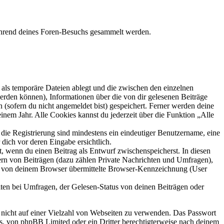
während deines Foren-Besuchs gesammelt werden.
als temporäre Dateien ablegt und die zwischen den einzelnen
 werden können), Informationen über die von dir gelesenen Beiträge
 (sofern du nicht angemeldet bist) gespeichert. Ferner werden deine
inem Jahr. Alle Cookies kannst du jederzeit über die Funktion „Alle
 die Registrierung sind mindestens ein eindeutiger Benutzername, eine
dich vor deren Eingabe ersichtlich.
lt, wenn du einen Beitrag als Entwurf zwischenspeicherst. In diesen
ern von Beiträgen (dazu zählen Private Nachrichten und Umfragen),
ie von deinem Browser übermittelte Browser-Kennzeichnung (User
ten bei Umfragen, der Gelesen-Status von deinen Beiträgen oder
t nicht auf einer Vielzahl von Webseiten zu verwenden. Das Passwort
rs, von phpBB Limited oder ein Dritter berechtigterweise nach deinem