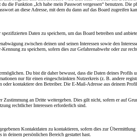
nst du die Funktion „Ich habe mein Passwort vergessen“ benutzen. Di
asswort an diese Adresse, mit dem du dann auf das Board zugreifen kan
r spezifizierten Daten zu speichern, um das Board betreiben und anbiet
ssenabwägung zwischen deinen und seinen Interessen sowie den Interes
-Kennung zu speichern, sofern dies zur Gefahrenabwehr oder zur recht
möglichen. Du bist dir daher bewusst, dass die Daten deines Profils und
mationen nur für einen eingeschränkten Nutzerkreis (z. B. andere regist
oder kontaktiere den Betreiber. Die E-Mail-Adresse aus deinem Profil 
r Zustimmung an Dritte weitergeben. Dies gilt nicht, sofern er auf Gr
zung rechtlicher Interessen erforderlich sind.
ngegebenen Kontaktdaten zu kontaktieren, sofern dies zur Übermittlung z
s in deinem persönlichen Bereich gestattet hast.