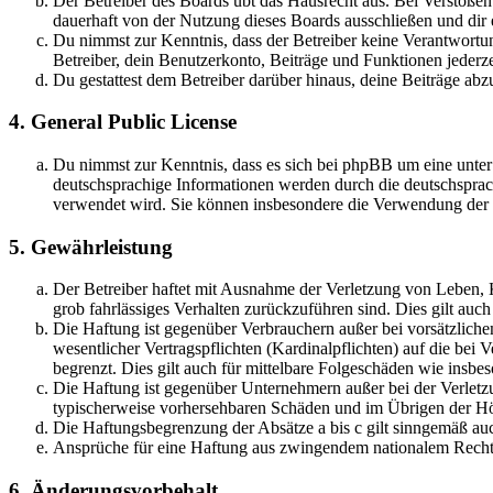
Der Betreiber des Boards übt das Hausrecht aus. Bei Verstöße
dauerhaft von der Nutzung dieses Boards ausschließen und dir e
Du nimmst zur Kenntnis, dass der Betreiber keine Verantwortung 
Betreiber, dein Benutzerkonto, Beiträge und Funktionen jederze
Du gestattest dem Betreiber darüber hinaus, deine Beiträge abz
4. General Public License
Du nimmst zur Kenntnis, dass es sich bei phpBB um eine unter
deutschsprachige Informationen werden durch die deutschsprac
verwendet wird. Sie können insbesondere die Verwendung der S
5. Gewährleistung
Der Betreiber haftet mit Ausnahme der Verletzung von Leben, Kö
grob fahrlässiges Verhalten zurückzuführen sind. Dies gilt au
Die Haftung ist gegenüber Verbrauchern außer bei vorsätzlich
wesentlicher Vertragspflichten (Kardinalpflichten) auf die be
begrenzt. Dies gilt auch für mittelbare Folgeschäden wie ins
Die Haftung ist gegenüber Unternehmern außer bei der Verletzu
typischerweise vorhersehbaren Schäden und im Übrigen der Höh
Die Haftungsbegrenzung der Absätze a bis c gilt sinngemäß auc
Ansprüche für eine Haftung aus zwingendem nationalem Recht 
6. Änderungsvorbehalt