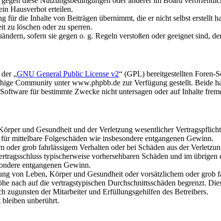
n gegen diese Nutzungsbedingungen oder anderer im Board veröffentli
in Hausverbot erteilen.
für die Inhalte von Beiträgen übernimmt, die er nicht selbst erstellt 
it zu löschen oder zu sperren.
uändern, sofern sie gegen o. g. Regeln verstoßen oder geeignet sind, 
 der „
GNU General Public License v2
“ (GPL) bereitgestellten Foren
hige Community unter www.phpbb.de zur Verfügung gestellt. Beide hab
oftware für bestimmte Zwecke nicht untersagen oder auf Inhalte frem
rper und Gesundheit und der Verletzung wesentlicher Vertragspflichten
ch für mittelbare Folgeschäden wie insbesondere entgangenen Gewinn.
em oder grob fahrlässigem Verhalten oder bei Schäden aus der Verletz
i Vertragsschluss typischerweise vorhersehbaren Schäden und im übrigen
besondere entgangenen Gewinn.
ng von Leben, Körper und Gesundheit oder vorsätzlichem oder grob fah
e nach auf die vertragstypischen Durchschnittsschäden begrenzt. Dies
h zugunsten der Mitarbeiter und Erfüllungsgehilfen des Betreibers.
bleiben unberührt.