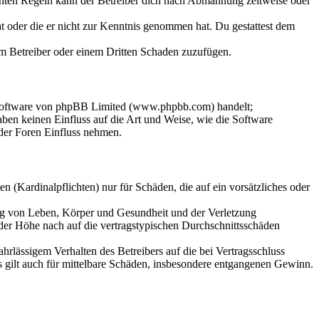
chten Regeln kann der Betreiber dich nach Abmahnung zeitweise oder
hat oder die er nicht zur Kenntnis genommen hat. Du gestattest dem
dem Betreiber oder einem Dritten Schaden zuzufügen.
-Software von phpBB Limited (www.phpbb.com) handelt;
en keinen Einfluss auf die Art und Weise, wie die Software
der Foren Einfluss nehmen.
 (Kardinalpflichten) nur für Schäden, die auf ein vorsätzliches oder
ung von Leben, Körper und Gesundheit und der Verletzung
 der Höhe nach auf die vertragstypischen Durchschnittsschäden
rlässigem Verhalten des Betreibers auf die bei Vertragsschluss
 gilt auch für mittelbare Schäden, insbesondere entgangenen Gewinn.