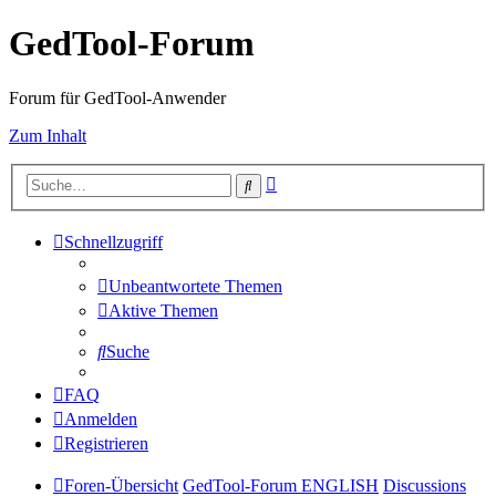
GedTool-Forum
Forum für GedTool-Anwender
Zum Inhalt
Erweiterte
Suche
Suche
Schnellzugriff
Unbeantwortete Themen
Aktive Themen
Suche
FAQ
Anmelden
Registrieren
Foren-Übersicht
GedTool-Forum ENGLISH
Discussions