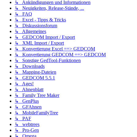
↳ Ankündigungen und Informationen
↳ Neuigkeiten, Release-Stände, ...
↳ FAQ
↳ Excel - Tipps & Tricks
↳ Diskussionsforum
↳ Allgemeines
↳ GEDCOM Import / Export
↳ XML Import / Export
↳ Konvertierung Excel ==> GEDCOM
↳ Konvertierung GEDCOM ==> GEDCOM
↳ Sonstige GedTool-Funktionen
↳ Downloads
↳ Mapping-Dateien
↳ GEDCOM 5.5.1
↳ Ages!
↳ Ahnenblatt
↳ Family Tree Maker
↳ GenPlus
↳ GFAhnen
↳ MobileFamilyTree
↳ PAF
↳ webtrees
↳ Pro-Gen
↳ Omega