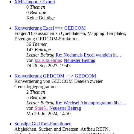
XML Import / Export
0
Themen
0
Beiträge
Keine Beiträge
Konvertierung Excel ==> GEDCOM
Fragen/Diskussionen zu Quelldateien, Mapping-Templates,
Erzeugung GEDCOM-Strukturen
36
Themen
147
Beiträge
Letzter Beitrag
Re: Nochmals Excel wandeln in…
von
klaus.buehring
Neuester Beitrag
Di 26. Sep 2023, 19:43
Konvertierung GEDCOM ==> GEDCOM
Konvertierung von GEDCOM-Dateien zweier
Genealogieprogramme
2
Themen
5
Beiträge
Letzter Beitrag
Re: Wechsel Ahnenprogramm übe…
von
Stier51
Neuester Beitrag
Mo 29. Jul 2024, 14:50
Sonstige GedTool-Funktionen
Abgleichen, Suchen und Ersetzen, Aufbau REFN,