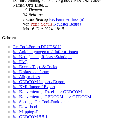
Datumstrennung, Quellenvergabe, GEDCOM-Check,
Namen-Orte-Liste, ...
19
Themen
54
Beiträge
Letzter Beitrag
Re: Familien-Insel(n)
von
Peter_Schulz
Neuester Beitrag
Mo 16. Dez 2024, 18:15
Gehe zu
GedTool-Forum DEUTSCH
↳ Ankündigungen und Informationen
↳ Neuigkeiten, Release-Stände, ...
↳ FAQ
↳ Excel - Tipps & Tricks
↳ Diskussionsforum
↳ Allgemeines
↳ GEDCOM Import / Export
↳ XML Import / Export
↳ Konvertierung Excel ==> GEDCOM
↳ Konvertierung GEDCOM ==> GEDCOM
↳ Sonstige GedTool-Funktionen
↳ Downloads
↳ Mapping-Dateien
↳ GEDCOM 5.5.1